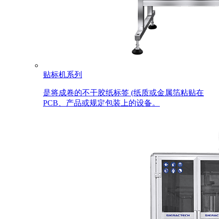
贴标机系列
是将成卷的不干胶纸标签 (纸质或金属箔粘贴在
PCB、产品或规定包装上的设备。