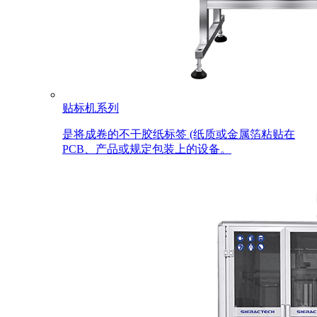
贴标机系列
是将成卷的不干胶纸标签 (纸质或金属箔粘贴在
PCB、产品或规定包装上的设备。