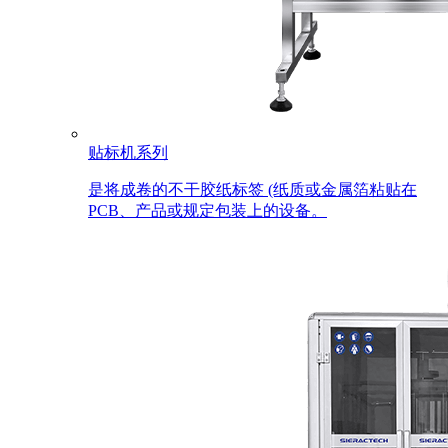
贴标机系列
是将成卷的不干胶纸标签 (纸质或金属箔粘贴在
PCB、产品或规定包装上的设备。