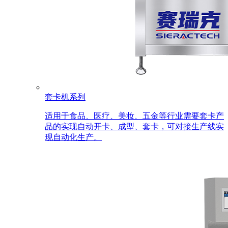
套卡机系列
适用于食品、医疗、美妆、五金等行业需要套卡产
品的实现自动开卡、成型、套卡，可对接生产线实
现自动化生产。